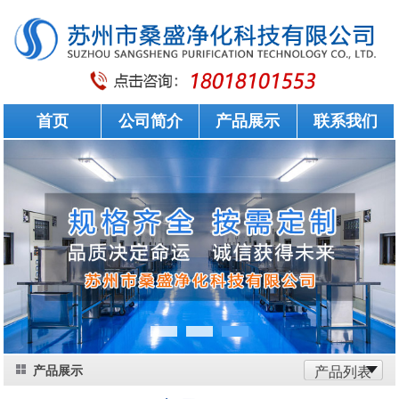
首页
公司简介
产品展示
联系我们
产品展示
产品列表