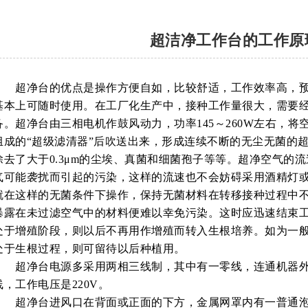
超洁净工作台的工作原
超净台的优点是操作方便自如，比较舒适，工作效率高，预备
基本上可随时使用。在工厂化生产中，接种工作量很大，需要
备。超净台由三相电机作鼓风动力，功率145～260W左右，
组成的“超级滤清器”后吹送出来，形成连续不断的无尘无菌的超
除去了大于0.3μm的尘埃、真菌和细菌孢子等等。超净空气的流速
气可能袭扰而引起的污染，这样的流速也不会妨碍采用酒精灯
就在这样的无菌条件下操作，保持无菌材料在转移接种过程中
暴露在未过滤空气中的材料便难以幸免污染。这时应迅速结束
处于增殖阶段，则以后不再用作增殖而转入生根培养。如为一
处于生根过程，则可留待以后种植用。
超净台电源多采用两相三线制，其中有一零线，连通机器外
线，工作电压是220V。
超净台进风口在背面或正面的下方，金属网罩内有一普通泡