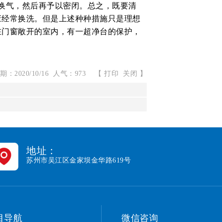
换气，然后再予以密闭。总之，既要清
应经常换洗。但是上述种种措施只是理想
在门窗敞开的室内，有一超净台的保护，
：2020/10/16 人气：973
【
打印
关闭
】
地址：
苏州市吴江区金家坝金华路619号
目导航
微信咨询