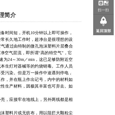
扫一扫
理简介
返回顶部
时间短，开机10分钟以上即可操作，
经常长久地工作时，超净台是很理想的设
将空气通过由特制的微孔泡沫塑料片层叠合
净空气层流，即所谓“高的特空气”，它
为24～30m／min，这已足够防附近空
或本生灯对器械等的灼烧销毒。工作人员
不受污染。但是万一操作中途遇到停电，
工作，并在瓶上作出记号，内中的材料如
般性生产材料，因极其丰富也可弃去。如
壳，应接牢在地线上，另外两线都是相
沫塑料片或无纺布，用以阻拦大颗粒尘