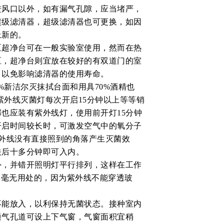
进风口以外，如有漏气孔隙，应当堵严，
超级滤清器，超级滤清器也可更换，如因
上新的。
超净台可在一般实验室使用，然而在热
区，超净台则宜放在较好的有双道门的室
，以免影响滤清器的使用寿命。
%新洁尔灭抹拭台面和用具70%酒精也
紫外线灭菌灯每次开启15分钟以上等等销
也应装有紫外线灯，使用前开灯15分钟
开启时间较长时，可激发空气中的氧分子
外线没有直接照到的角落产生灭菌效
关后十多分钟即可入内。
，并错开照明灯平行排列，这样在工作
是毫无用处的，因为紫外线不能穿透玻
能放入，以利保持无菌状态。接种室内
通气孔道可设上下气窗，气窗面积宜稍