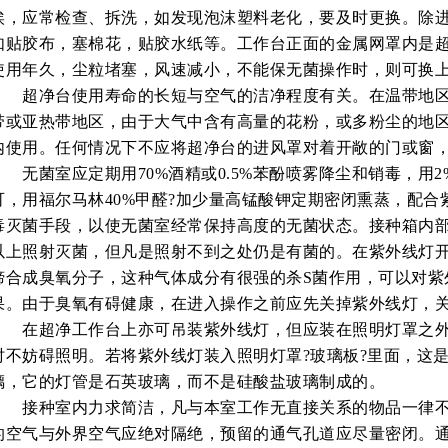
埃，应常检查、拆洗，如发现泡沫塑料老化，要及时更换。除
如贴胶布，塞棉花，贴胶水纸等。工作台正面的金属网罩内是
使用年久，尘粒堵塞，风速减小，不能保无菌操作时，则可换
超净台使用寿命的长短与空气的洁净程度有关。在温带地区
带或亚热带地区，由于大气中含有高量的花粉，或多粉尘的地
内使用。任何情况下不应将超净台的进风罩对着开敞的门或窗
无菌室应定期用70%酒精或0.5%苯酚喷雾降尘和销毒，用2
可，用福尔马林40%甲醛?加少量高锰酸钾定期密闭熏蒸，配合
毒灭菌手段，以使无菌室经常保持高度的无菌状态。接种箱内部
以上照射灭菌，但凡是照射不到之处仍是有菌的。在紫外线灯
缔合成臭氧分子，这种气体成分有很强的杀S菌作用，可以对紫
果。由于臭氧有碍健康，在进入操作之前应先关掉紫外线灯，
在超净工作台上亦可吊装紫外线灯，但应装在照明灯罩之外
时不妨碍照明。若将紫外线灯装入照明灯罩?玻璃板?里面，这
璃，它的灯管是石英玻璃，而不是硅酸盐玻璃制成的。
接种室内力求简洁，凡与本室工作无直接关系的物品一律不
的空气与外界空气应绝对隔绝，预留的通气孔道应尽量密闭。